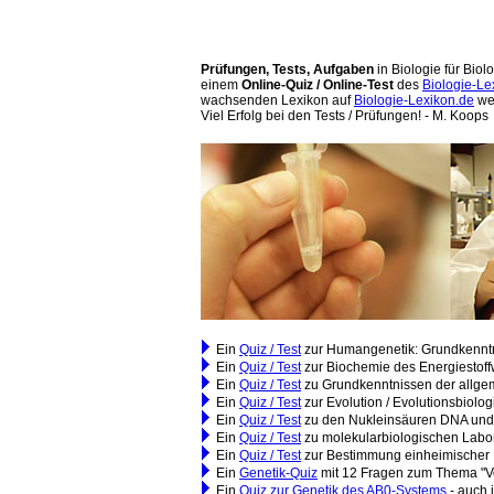
Prüfungen
,
Tests, Aufgaben
in Biologie für Biol
einem
Online-Quiz
/ Online-Test
des
Biologie-Le
wachsenden Lexikon auf
Biologie-Lexikon.de
wer
Viel Erfolg bei den Tests / Prüfungen! - M. Koops
Ein
Quiz / Test
zur Humangenetik: Grundkenntnis
Ein
Quiz / Test
zur Biochemie des Energiestoffw
Ein
Quiz / Test
zu Grundkenntnissen der allge
Ein
Quiz / Test
zur Evolution / Evolutionsbiolo
Ein
Quiz / Test
zu den Nukleinsäuren DNA und 
Ein
Quiz / Test
zu molekularbiologischen Laborm
Ein
Quiz / Test
zur Bestimmung einheimischer B
Ein
Genetik-Quiz
mit 12 Fragen zum Thema "Vo
Ein
Quiz zur Genetik des AB0-Systems
- auch 